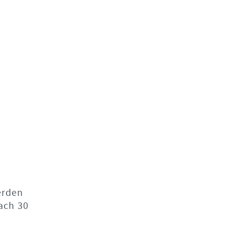
erden
ach 30